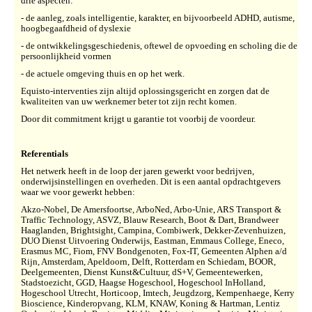
drie aspecten:
- de aanleg, zoals intelligentie, karakter, en bijvoorbeeld ADHD, autisme,
hoogbegaafdheid of dyslexie
- de ontwikkelingsgeschiedenis, oftewel de opvoeding en scholing die de
persoonlijkheid vormen
- de actuele omgeving thuis en op het werk.
Equisto-interventies zijn altijd oplossingsgericht en zorgen dat de
kwaliteiten van uw werknemer beter tot zijn recht komen.
Door dit commitment krijgt u garantie tot voorbij de voordeur.
Referentials
Het netwerk heeft in de loop der jaren gewerkt voor bedrijven,
onderwijsinstellingen en overheden. Dit is een aantal opdrachtgevers
waar we voor gewerkt hebben:
Akzo-Nobel,
De Amersfoortse, ArboNed, Arbo-Unie, ARS Transport &
Traffic Technology, ASVZ, Blauw Research, Boot & Dart, Brandweer
Haaglanden, Brightsight, Campina, Combiwerk, Dekker-Zevenhuizen,
DUO Dienst Uitvoering Onderwijs, Eastman, Emmaus College, Eneco,
Erasmus MC, Fiom, FNV Bondgenoten, Fox-IT, Gemeenten Alphen a/d
Rijn, Amsterdam, Apeldoorn, Delft, Rotterdam en Schiedam, BOOR,
Deelgemeenten, Dienst Kunst&Cultuur, dS+V, Gemeentewerken,
Stadstoezicht, GGD, Haagse Hogeschool, Hogeschool InHolland,
Hogeschool Utrecht, Horticoop, Imtech, Jeugdzorg, Kempenhaege, Kerry
Bioscience, Kinderopvang, KLM, KNAW, Koning & Hartman, Lentiz