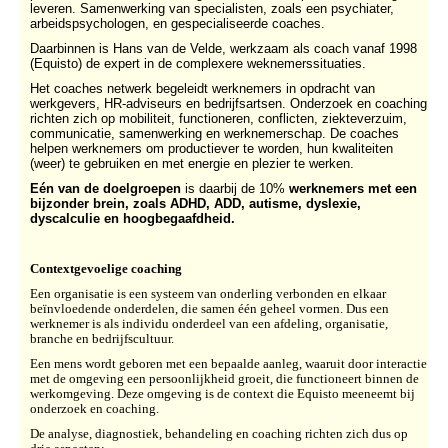
leveren. Samenwerking van specialisten, zoals een psychiater,
arbeidspsychologen, en gespecialiseerde coaches.
Daarbinnen is Hans van de Velde, werkzaam als coach vanaf 1998
(Equisto) de expert in de complexere weknemerssituaties.
Het coaches netwerk begeleidt werknemers in opdracht van
werkgevers, HR-adviseurs en bedrijfsartsen. Onderzoek en coaching
richten zich op mobiliteit, functioneren, conflicten, ziekteverzuim,
communicatie, samenwerking en werknemerschap. De coaches
helpen werknemers om productiever te worden, hun kwaliteiten
(weer) te gebruiken en met energie en plezier te werken.
Eén van de doelgroepen
is daarbij de 10%
werknemers met een
bijzonder brein, zoals ADHD, ADD, autisme, dyslexie,
dyscalculie en hoogbegaafdheid.
Contextgevoelige coaching
Een organisatie is een systeem van onderling verbonden en elkaar
beïnvloedende onderdelen, die samen één geheel vormen. Dus een
werknemer is als individu onderdeel van een afdeling, organisatie,
branche en bedrijfscultuur.
Een mens wordt geboren met een bepaalde aanleg, waaruit door interactie
met de omgeving een persoonlijkheid groeit, die functioneert binnen de
werkomgeving. Deze omgeving is de context die Equisto meeneemt bij
onderzoek en coaching.
De analyse, diagnostiek, behandeling en coaching richten zich dus op