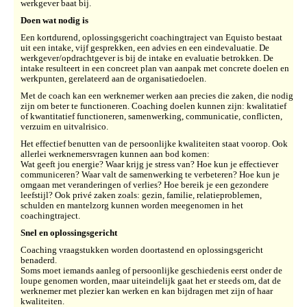
werkgever baat bij.
Doen wat nodig is
Een kortdurend, oplossingsgericht coachingtraject van Equisto bestaat
uit een intake, vijf gesprekken, een advies en een eindevaluatie. De
werkgever/opdrachtgever is bij de intake en evaluatie betrokken. De
intake resulteert in een concreet plan van aanpak met concrete doelen en
werkpunten, gerelateerd aan de organisatiedoelen.
Met de coach kan een werknemer werken aan precies die zaken, die nodig
zijn om bete
r te functioneren. Coaching doelen kunnen zijn: kwalitatief
of kwantitatief functioneren, samenwerking, communicatie, conflicten,
verzuim en uitvalrisico.
Het effectief benutten van de persoonlijke kwaliteiten staat voorop. Ook
allerlei werknemersvragen kunnen aan bod komen:
Wat geeft jou energie? Waar krijg je stress van? Hoe kun je effectiever
communiceren? Waar valt de samenwerking te verbeteren? Hoe kun je
omgaan met veranderingen of verlies? Hoe bereik je een gezondere
leefstijl? Ook privé zaken zoals: gezin, familie, relatieproblemen,
schulden en mantelzorg kunnen worden meegenomen in het
coachingtraject.
Snel en oplossingsgericht
Coaching vraagstukken worden doortastend en oplossingsgericht
benaderd.
Soms moet iemands aanleg of persoonlijke geschiedenis eerst onder de
loupe genomen worden, maar uiteindelijk gaat het er steeds om, dat de
werknemer met plezier kan werken en kan bijdragen met zijn of haar
kwaliteiten.