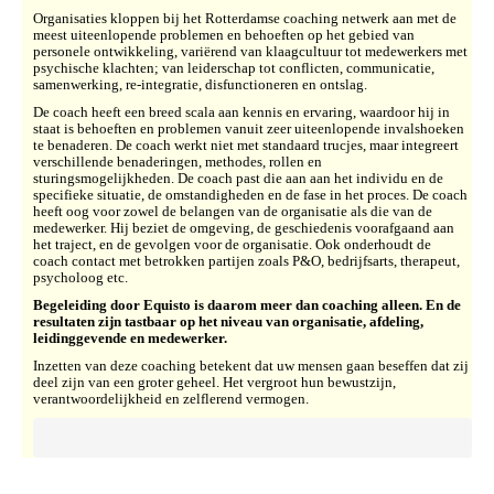
Organisaties kloppen bij het Rotterdamse coaching netwerk aan met de
meest uiteenlopende problemen en behoeften op het gebied van
personele
ontwikkeling, variërend van klaagcultuur tot medewerkers met
psychische klachten; van leiderschap tot conflicten, communicatie,
samenwerking, re-integratie, disfunctioneren en ontslag.
De coach heeft een breed scala aan kennis en ervaring, waardoor hij in
staat is behoeften en problemen vanuit zeer uiteenlopende invalshoeken
te benaderen. De coach werkt niet met standaard trucjes, maar integreert
verschillende benaderingen, methodes, rollen en
sturingsmogelijkheden. De coach past die aan aan het individu en de
specifieke situatie, de omstandigheden en de fase in het proces. De coach
heeft oog voor zowel de belangen van de organisatie als die van de
medewerker. Hij beziet de omgeving, de geschiedenis voorafgaand aan
het traject, en de gevolgen voor de organisatie. Ook onderhoudt de
coach contact met betrokken partijen zoals P&O, bedrijfsarts, therapeut,
psycholoog etc.
Begeleiding door Equisto is daarom meer dan coaching alleen. En de
resultaten zijn tastbaar op het niveau van organisatie, afdeling,
leidinggevende en medewerker.
Inzetten van deze coaching betekent dat uw mensen gaan beseffen dat zij
deel zijn van een groter geheel. Het vergroot hun bewustzijn,
verantwoordelijkheid en zelflerend vermogen.